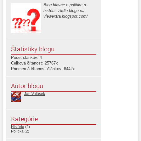
Blog hlavne o politike a
histórií. Sídlo blogu na
viewextra.blogspot.com/
Štatistiky blogu
Počet článkov: 4
Celková čítanosť: 25767x
Priemerná čítanosť článkov: 6442x
Autor blogu
Ján Valášek
Kategórie
História
(2)
Politika
(2)