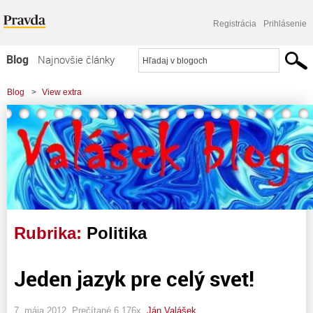
Registrácia
Prihlásenie
Blog
Najnovšie články
Najčítanejšie články
Blog
>
View extra
Najkomentovanejšie články
Zoznam blogov
Komerčné blogy
Rubrika:
Politika
Jeden jazyk pre celý svet!
7. mája 2012, Prečítané 6 176x,
Ján Valášek