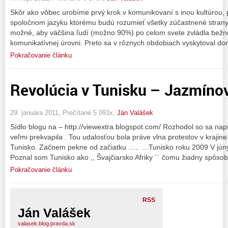
Skôr ako vôbec urobíme prvý krok v komunikovaní s inou kultúrou, 
spoločnom jazyku ktorému budú rozumieť všetky zúčastnené strany
možné, aby väčšina ľudí (možno 90%) po celom svete zvládla bežne 
komunikatívnej úrovni. Preto sa v rôznych obdobiach vyskytoval dom
Pokračovanie článku
Revolúcia v Tunisku – Jazmínov
29. januára 2011, Prečítané 5 093x,
Ján Valášek
Sídlo blogu na – http://viewextra.blogspot.com/ Rozhodol so sa napí
veľmi prekvapila . Tou udalosťou bola práve vlna protestov v krajine
Tunisko. Začnem pekne od začiatku ….. …Tunisko roku 2009 V júny
Poznal som Tunisko ako ,, Švajčiarsko Afriky ´´ čomu žiadny spôso
Pokračovanie článku
RSS
Ján Valášek
valasek.blog.pravda.sk